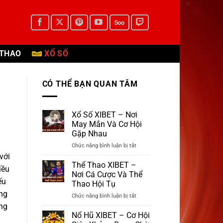
 THAO
XỔ SỐ
CÓ THỂ BẠN QUAN TÂM
Xổ Số XIBET – Nơi
May Mắn Và Cơ Hội
Gặp Nhau
ở
Chức năng bình luận bị tắt
Xổ
với
Số
Thể Thao XIBET –
iều
XIBET
Nơi Cá Cược Và Thể
–
ếu
Thao Hội Tụ
Nơi
ăng
ở
Chức năng bình luận bị tắt
May
Thể
Mắn
ùng
Thao
Và
Nổ Hũ XIBET – Cơ Hội
XIBET
Cơ