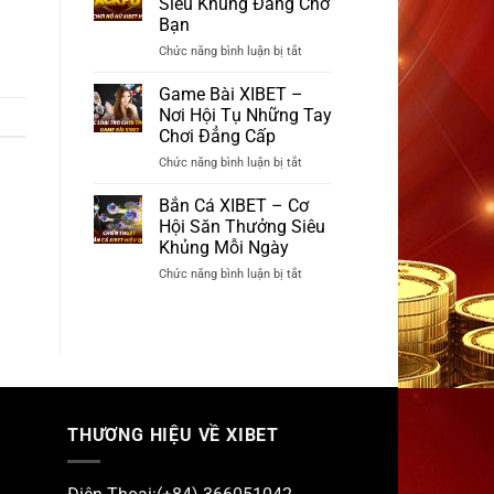
Siêu Khủng Đang Chờ
–
Hội
Bạn
Nơi
Gặp
ở
Chức năng bình luận bị tắt
Cá
Nhau
Nổ
Cược
Hũ
Và
Game Bài XIBET –
XIBET
Thể
Nơi Hội Tụ Những Tay
–
Thao
Chơi Đẳng Cấp
Cơ
Hội
ở
Chức năng bình luận bị tắt
Hội
Tụ
Game
Siêu
Bài
Khủng
Bắn Cá XIBET – Cơ
XIBET
Đang
Hội Săn Thưởng Siêu
–
Chờ
Khủng Mỗi Ngày
Nơi
Bạn
ở
Chức năng bình luận bị tắt
Hội
Bắn
Tụ
Cá
Những
XIBET
Tay
–
Chơi
Cơ
Đẳng
Hội
Cấp
Săn
Thưởng
THƯƠNG HIỆU VỀ XIBET
Siêu
Khủng
Mỗi