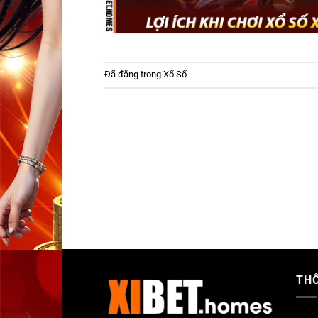
Đã đăng trong
Xổ Số
THÔ