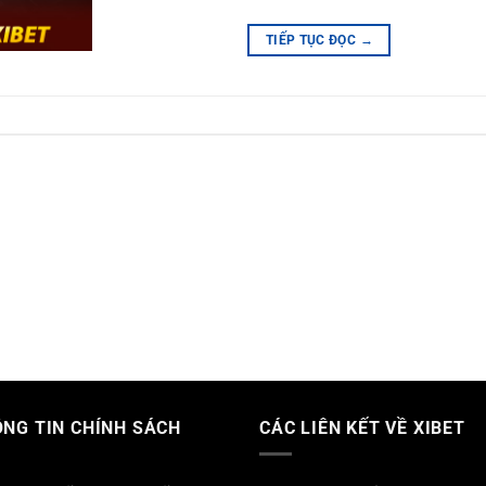
TIẾP TỤC ĐỌC
→
NG TIN CHÍNH SÁCH
CÁC LIÊN KẾT VỀ XIBET