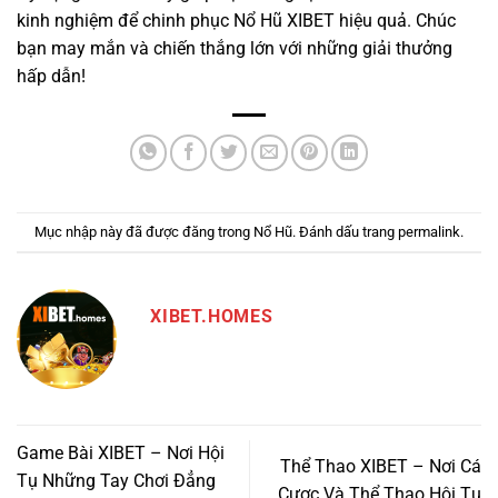
kinh nghiệm để chinh phục Nổ Hũ XIBET hiệu quả. Chúc
bạn may mắn và chiến thắng lớn với những giải thưởng
hấp dẫn!
Mục nhập này đã được đăng trong
Nổ Hũ
. Đánh dấu trang
permalink
.
XIBET.HOMES
Game Bài XIBET – Nơi Hội
Thể Thao XIBET – Nơi Cá
Tụ Những Tay Chơi Đẳng
Cược Và Thể Thao Hội Tụ