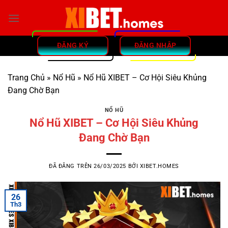
Chuyển
đến
nội
dung
ĐĂNG KÝ
ĐĂNG NHẬP
Trang Chủ
»
Nổ Hũ
»
Nổ Hũ XIBET – Cơ Hội Siêu Khủng
Đang Chờ Bạn
NỔ HŨ
Nổ Hũ XIBET – Cơ Hội Siêu Khủng
Đang Chờ Bạn
ĐÃ ĐĂNG TRÊN
26/03/2025
BỞI
XIBET.HOMES
26
Th3