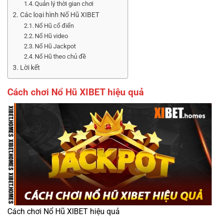
Quản lý thời gian chơi
Các loại hình Nổ Hũ XIBET
Nổ Hũ cổ điển
Nổ Hũ video
Nổ Hũ Jackpot
Nổ Hũ theo chủ đề
Lời kết
Cách chơi Nổ Hũ XIBET hiệu quả
Cách chơi Nổ Hũ XIBET hiệu quả