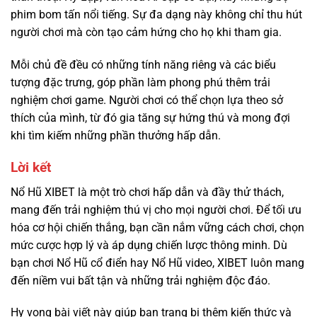
phim bom tấn nổi tiếng. Sự đa dạng này không chỉ thu hút
người chơi mà còn tạo cảm hứng cho họ khi tham gia.
Mỗi chủ đề đều có những tính năng riêng và các biểu
tượng đặc trưng, góp phần làm phong phú thêm trải
nghiệm chơi game. Người chơi có thể chọn lựa theo sở
thích của mình, từ đó gia tăng sự hứng thú và mong đợi
khi tìm kiếm những phần thưởng hấp dẫn.
Lời kết
Nổ Hũ XIBET là một trò chơi hấp dẫn và đầy thử thách,
mang đến trải nghiệm thú vị cho mọi người chơi. Để tối ưu
hóa cơ hội chiến thắng, bạn cần nắm vững cách chơi, chọn
mức cược hợp lý và áp dụng chiến lược thông minh. Dù
bạn chơi Nổ Hũ cổ điển hay Nổ Hũ video, XIBET luôn mang
đến niềm vui bất tận và những trải nghiệm độc đáo.
Hy vọng bài viết này giúp bạn trang bị thêm kiến thức và