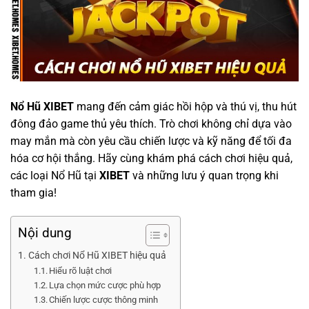
Nổ Hũ XIBET
mang đến cảm giác hồi hộp và thú vị, thu hút
đông đảo game thủ yêu thích. Trò chơi không chỉ dựa vào
may mắn mà còn yêu cầu chiến lược và kỹ năng để tối đa
hóa cơ hội thắng. Hãy cùng khám phá cách chơi hiệu quả,
các loại Nổ Hũ tại
XIBET
và những lưu ý quan trọng khi
tham gia!
Nội dung
Cách chơi Nổ Hũ XIBET hiệu quả
Hiểu rõ luật chơi
Lựa chọn mức cược phù hợp
Chiến lược cược thông minh