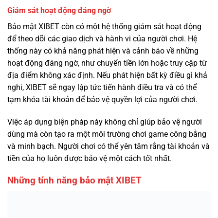
Giám sát hoạt động đáng ngờ
Bảo mật XIBET còn có một hệ thống giám sát hoạt động
để theo dõi các giao dịch và hành vi của người chơi. Hệ
thống này có khả năng phát hiện và cảnh báo về những
hoạt động đáng ngờ, như chuyển tiền lớn hoặc truy cập từ
địa điểm không xác định. Nếu phát hiện bất kỳ điều gì khả
nghi, XIBET sẽ ngay lập tức tiến hành điều tra và có thể
tạm khóa tài khoản để bảo vệ quyền lợi của người chơi.
Việc áp dụng biện pháp này không chỉ giúp bảo vệ người
dùng mà còn tạo ra một môi trường chơi game công bằng
và minh bạch. Người chơi có thể yên tâm rằng tài khoản và
tiền của họ luôn được bảo vệ một cách tốt nhất.
Những tính năng bảo mật XIBET