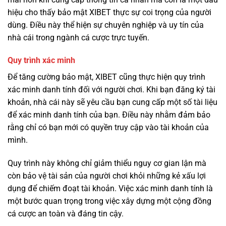
hiệu cho thấy bảo mật XIBET thực sự coi trọng của người
dùng. Điều này thể hiện sự chuyên nghiệp và uy tín của
nhà cái trong ngành cá cược trực tuyến.
Quy trình xác minh
Để tăng cường bảo mật, XIBET cũng thực hiện quy trình
xác minh danh tính đối với người chơi. Khi bạn đăng ký tài
khoản, nhà cái này sẽ yêu cầu bạn cung cấp một số tài liệu
để xác minh danh tính của bạn. Điều này nhằm đảm bảo
rằng chỉ có bạn mới có quyền truy cập vào tài khoản của
mình.
Quy trình này không chỉ giảm thiểu nguy cơ gian lận mà
còn bảo vệ tài sản của người chơi khỏi những kẻ xấu lợi
dụng để chiếm đoạt tài khoản. Việc xác minh danh tính là
một bước quan trọng trong việc xây dựng một cộng đồng
cá cược an toàn và đáng tin cậy.