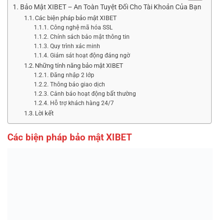
Bảo Mật XIBET – An Toàn Tuyệt Đối Cho Tài Khoản Của Bạn
Các biện pháp bảo mật XIBET
Công nghệ mã hóa SSL
Chính sách bảo mật thông tin
Quy trình xác minh
Giám sát hoạt động đáng ngờ
Những tính năng bảo mật XIBET
Đăng nhập 2 lớp
Thông báo giao dịch
Cảnh báo hoạt động bất thường
Hỗ trợ khách hàng 24/7
Lời kết
Các biện pháp bảo mật XIBET