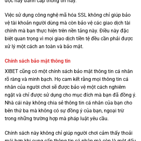
đọc hay đánh cắp thông tin này.
Việc sử dụng công nghệ mã hóa SSL không chỉ giúp bảo
vệ tài khoản người dùng mà còn bảo vệ các giao dịch tài
chính mà bạn thực hiện trên nền tảng này. Điều này đặc
biệt quan trọng vì mọi giao dịch tiền tệ đều cần phải được
xử lý một cách an toàn và bảo mật.
Chính sách bảo mật thông tin
XIBET cũng có một chính sách bảo mật thông tin cá nhân
rõ ràng và minh bạch. Họ cam kết rằng mọi thông tin cá
nhân của người chơi sẽ được bảo vệ một cách nghiêm
ngặt và chỉ được sử dụng cho mục đích mà bạn đã đồng ý.
Nhà cái này không chia sẻ thông tin cá nhân của bạn cho
bên thứ ba mà không có sự đồng ý của bạn, ngoại trừ
trong những trường hợp mà pháp luật yêu cầu.
Chính sách này không chỉ giúp người chơi cảm thấy thoải
mái hơn khi cung cấp thông tin cá nhân mà còn là một dấu